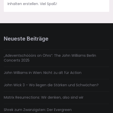
Inhalten erstellen. Viel Spaß!
Neueste Beiträge
„Adeventschööörs on Öhrs“: The John Williams Berlin
Concerts 2025
John Williams in Wien: Nicht zu alt für Action
John Wick 3 – Wo liegen die Stärken und Schwächen?
Matrix Resurrections: Wir denken, also sind wir
Shrek zum Zwanzigsten: Der Evergreen