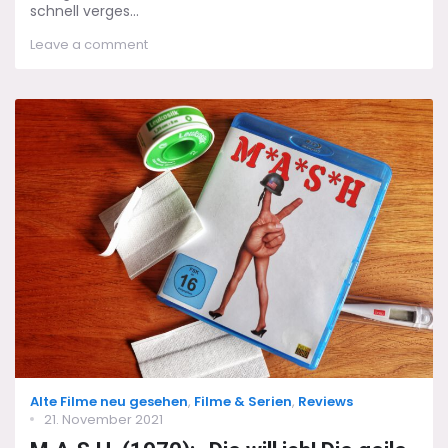
schnell verges...
on
Leave a comment
Ryan
Reynolds
vs.
Roger
Moore:
Red
Notice
und
James
Bond
Categories
Alte Filme neu gesehen
,
Filme & Serien
,
Reviews
Posted
21. November 2021
on