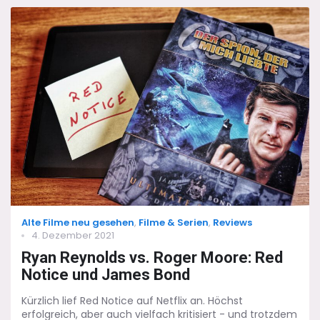
Duel:
Mit
Kriegshammer
und
Holzhammer
Categories
Alte Filme neu gesehen
,
Filme & Serien
,
Reviews
Posted
4. Dezember 2021
on
Ryan Reynolds vs. Roger Moore: Red
Notice und James Bond
Kürzlich lief Red Notice auf Netflix an. Höchst
erfolgreich, aber auch vielfach kritisiert - und trotzdem