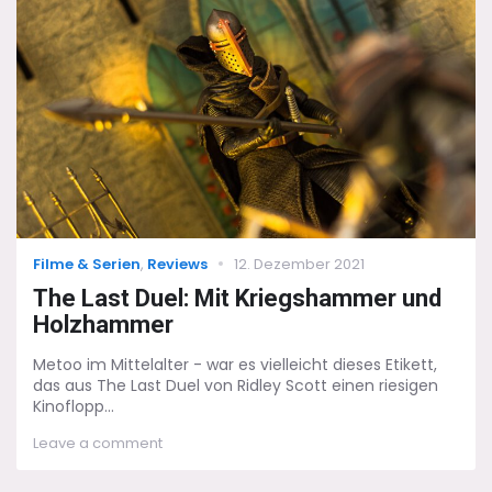
den
Wolf
unterrichtet
Categories
Posted
Filme & Serien
,
Reviews
12. Dezember 2021
on
The Last Duel: Mit Kriegshammer und
Holzhammer
Metoo im Mittelalter - war es vielleicht dieses Etikett,
das aus The Last Duel von Ridley Scott einen riesigen
Kinoflopp...
on
Leave a comment
The
Last