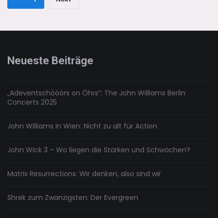
–
der
Alles
Beiträge
beim
Alten
Neueste Beiträge
„Adeventschööörs on Öhrs“: The John Williams Berlin
Concerts 2025
John Williams in Wien: Nicht zu alt für Action
John Wick 3 – Wo liegen die Stärken und Schwächen?
Matrix Resurrections: Wir denken, also sind wir
Shrek zum Zwanzigsten: Der Evergreen