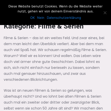
The Howling Men
Diese Website benutzt Cookies. Wenn du die Website weiter
Men
nutzt, gehen wir von deinem Einverständnis aus.
OK
Nein
Datenschutzerklärung
Kategorie:
Filme & Serien
Filme & Serien – das ist ein weites Feld. Und zwar eines, bei
dem man leicht den Überblick verliert. Aber bei dem man
auch viel Spaß hat. Wir schauen regelmäßig Filme & Serien.
Warum? Weil wir es können! Und wollen. Das Leben wäre
doch viel ärmer ohne gute Geschichten. Dabei lohnt es
sich, sich nicht einfach nur berieseln zu lassen, sondern
auch mal genauer hinzuschauen, und zwar aus
verschiedenen Blickrichtungen.
Was ist an neuen Filmen & Serien so gelungen, was
überhaupt nicht? Und wo lohnt bei alten Filmen & Serien
auch mal ein zweiter oder dritter oder zwanzigster Blick,
selbst wenn sie schon 50 Jahre alt sind? Wir machen den