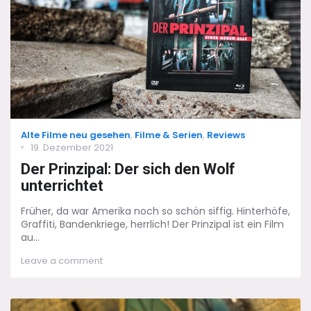
Categories
Alte Filme neu gesehen
,
Filme & Serien
,
Reviews
Posted
19. Dezember 2021
on
Der Prinzipal: Der sich den Wolf
unterrichtet
Früher, da war Amerika noch so schön siffig. Hinterhöfe,
Graffiti, Bandenkriege, herrlich! Der Prinzipal ist ein Film
au...
on
Leave a comment
Der
Prinzipal:
Der
sich