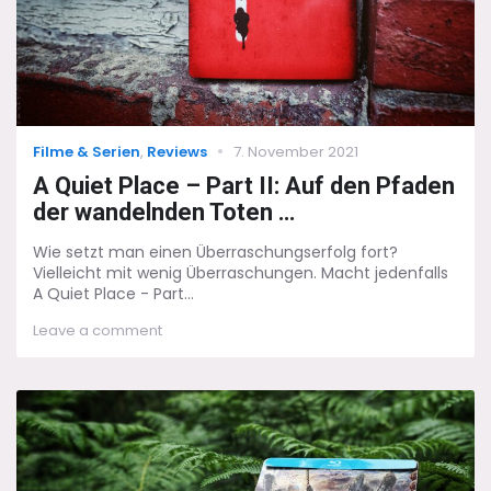
Categories
Posted
Filme & Serien
,
Reviews
7. November 2021
on
A Quiet Place – Part II: Auf den Pfaden
der wandelnden Toten …
Wie setzt man einen Überraschungserfolg fort?
Vielleicht mit wenig Überraschungen. Macht jedenfalls
A Quiet Place - Part...
on
Leave a comment
A
Quiet
Place
–
Part
II:
Auf
den