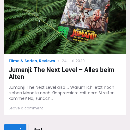
Pfaden
der
wandelnden
Toten
…
Categories
Posted
Filme & Serien
,
Reviews
24. Juli 2020
on
Jumanji: The Next Level – Alles beim
Alten
Jumanji: The Next Level also ... Warum ich jetzt noch
sieben Monate nach Kinopremiere mit dem Streifen
komme? Na, zunäch...
on
Leave a comment
Jumanji:
The
Next
Seitennummerierung
Level
Page
1
Next