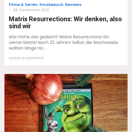
Categories
Filme & Serien
,
Kinobesuch
,
Reviews
Posted
28. Dezember 2021
on
Matrix Resurrections: Wir denken, also
sind wir
Wer hätte das gedacht! Matrix Resurrections! Ein
vierter Matrix! Nach 22 Jahren! Selbst die Wachowskis
wollten lange nic...
on
Leave a comment
Matrix
Resurrections:
Wir
denken,
also
sind
wir