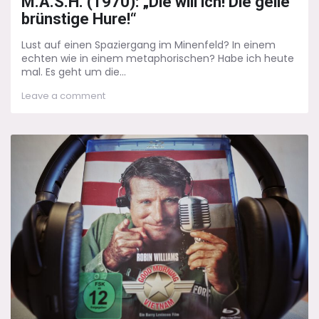
M.A.S.H. (1970): „Die will ich! Die geile
brünstige Hure!“
Lust auf einen Spaziergang im Minenfeld? In einem
echten wie in einem metaphorischen? Habe ich heute
mal. Es geht um die...
on
Leave a comment
M.A.S.H.
(1970):
„Die
will
ich!
Die
geile
brünstige
Hure!“