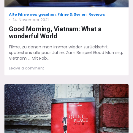
Categories
Alte Filme neu gesehen
,
Filme & Serien
,
Reviews
Posted
14. November 2021
on
Good Morning, Vietnam: What a
wonderful World
Filme, zu denen man immer wieder zurückkehrt,
spätestens alle paar Jahre. Zum Beispiel Good Morning,
Vietnam ... Mit Rob...
on
Leave a comment
Good
Morning,
Vietnam:
What
a
wonderful
World