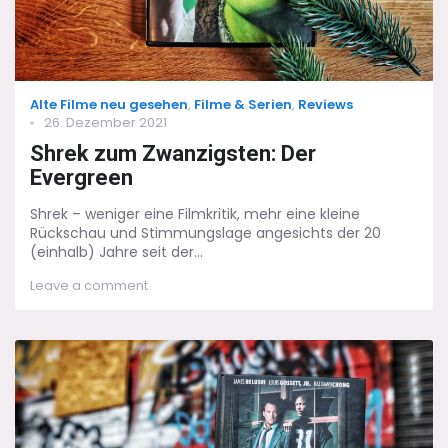
Categories
Alte Filme neu gesehen
,
Filme & Serien
,
Reviews
Posted
26. Dezember 2021
on
Shrek zum Zwanzigsten: Der
Evergreen
Shrek – weniger eine Filmkritik, mehr eine kleine
Rückschau und Stimmungslage angesichts der 20
(einhalb) Jahre seit der...
on
Leave a comment
Shrek
zum
Zwanzigsten:
Der
Evergreen