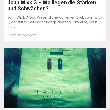
John Wick 3 – Wo liegen die Stärken
und Schwächen?
John Wick 3: Das Wesentliche auf einen Blick John Wick
3, der dritte Teil der actiongeladenen Filmreihe, setzt
die ...
on
Leave a comment
John
Wick
3
–
Wo
liegen
die
Stärken
und
Schwächen?