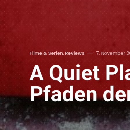
Categories
Posted
Filme & Serien
,
Reviews
7. November 2
on
A Quiet Pl
Pfaden de