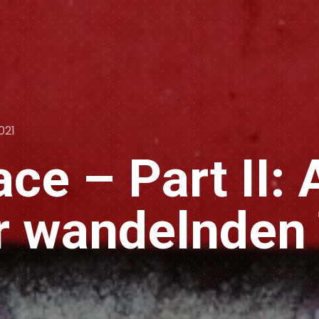
021
ace – Part II:
r wandelnden