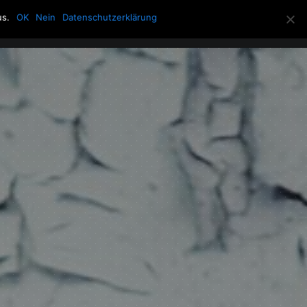
us.
OK
Nein
Datenschutzerklärung
Allerlei
Über die Howling Men
Search