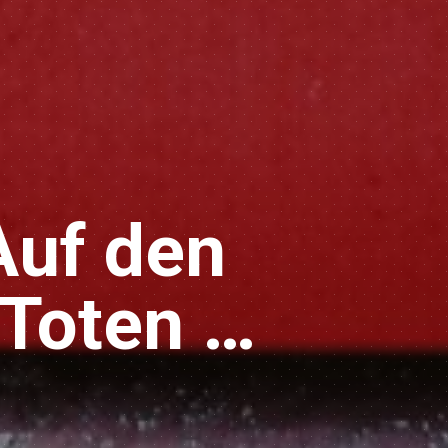
 Auf den
 Toten …