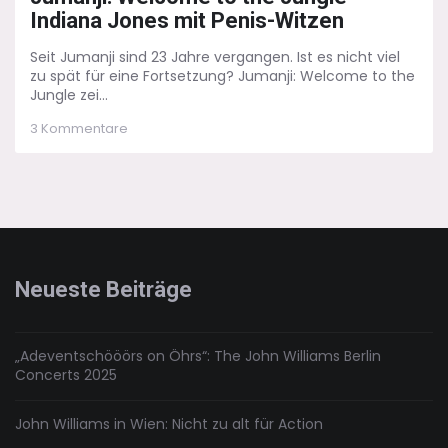
Indiana Jones mit Penis-Witzen
Seit Jumanji sind 23 Jahre vergangen. Ist es nicht viel
zu spät für eine Fortsetzung? Jumanji: Welcome to the
Jungle zei...
zu
3 Kommentare
Jumanji:
Welcome
to
the
Jungle
–
Indiana
Jones
Neueste Beiträge
mit
Penis-
Witzen
„Adeventschööörs on Öhrs“: The John Williams Berlin
Concerts 2025
John Williams in Wien: Nicht zu alt für Action