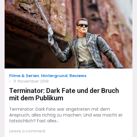
Level
–
Alles
beim
Alten
Categories
Filme & Serien
,
Hintergrund
,
Reviews
Posted
11. November 2019
on
Terminator: Dark Fate und der Bruch
mit dem Publikum
Terminator: Dark Fate war angetreten mit dem
Anspruch, alles richtig zu machen. Und was macht er
tatsächlich? Fast alles...
on
Leave a comment
Terminator: