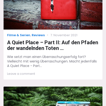
Categories
Posted
Filme & Serien
,
Reviews
7. November 2021
on
A Quiet Place – Part II: Auf den Pfaden
der wandelnden Toten …
Wie setzt man einen Überraschungserfolg fort?
Vielleicht mit wenig Überraschungen. Macht jedenfalls
A Quiet Place - Part...
on
Leave a comment
A
Quiet
Place
–
Part
II:
Auf