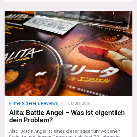
Dark
Fate
und
der
Bruch
mit
dem
Publikum
Categories
Posted
Filme & Serien
,
Reviews
14. März 2019
on
Alita: Battle Angel – Was ist eigentlich
dein Problem?
Alita: Battle Angel ist eines dieser sagenumwobenen
Projekte von James Cameron: Seit fast 20 Jahren in