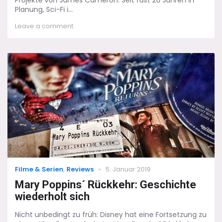
Planung, Sci-Fi i...
on
Leave a comment
Alita:
Battle
Angel
–
Was
ist
eigentlich
dein
Problem?
Categories
Posted
Filme & Serien
,
Reviews
5. Januar 2019
on
Mary Poppins´ Rückkehr: Geschichte
wiederholt sich
Nicht unbedingt zu früh: Disney hat eine Fortsetzung zu