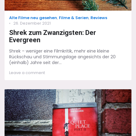
Categories
Alte Filme neu gesehen
,
Filme & Serien
,
Reviews
Posted
26. Dezember 2021
on
Shrek zum Zwanzigsten: Der
Evergreen
Shrek – weniger eine Filmkritik, mehr eine kleine
Rückschau und Stimmungslage angesichts der 20
(einhalb) Jahre seit der...
on
Leave a comment
Shrek
zum
Zwanzigsten:
Der
Evergreen