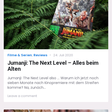
den
Pfaden
der
wandelnden
Toten
…
Categories
Posted
Filme & Serien
,
Reviews
24. Juli 2020
on
Jumanji: The Next Level – Alles beim
Alten
Jumanji: The Next Level also ... Warum ich jetzt noch
sieben Monate nach Kinopremiere mit dem Streifen
komme? Na, zunäch...
on
Leave a comment
Jumanji:
The
Next