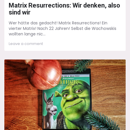
on
Matrix Resurrections: Wir denken, also
sind wir
Wer hätte das gedacht! Matrix Resurrections! Ein
vierter Matrix! Nach 22 Jahren! Selbst die Wachowskis
wollten lange nic...
on
Leave a comment
Matrix
Resurrections:
Wir
denken,
also
sind
wir