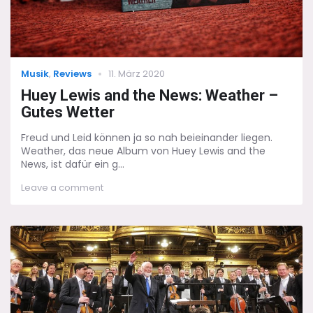
Categories
Posted
Musik
,
Reviews
11. März 2020
on
Huey Lewis and the News: Weather –
Gutes Wetter
Freud und Leid können ja so nah beieinander liegen.
Weather, das neue Album von Huey Lewis and the
News, ist dafür ein g...
on
Leave a comment
Huey
Lewis
and
the
News:
Weather
–
Gutes
Wetter