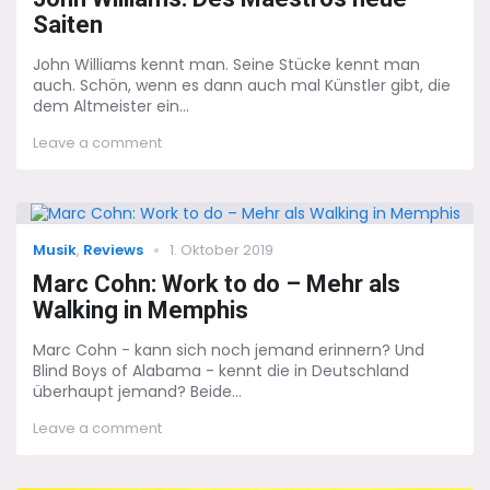
Saiten
John Williams kennt man. Seine Stücke kennt man
auch. Schön, wenn es dann auch mal Künstler gibt, die
dem Altmeister ein...
on
Leave a comment
John
Williams:
Des
Maestros
neue
Categories
Posted
Musik
,
Reviews
1. Oktober 2019
Saiten
on
Marc Cohn: Work to do – Mehr als
Walking in Memphis
Marc Cohn - kann sich noch jemand erinnern? Und
Blind Boys of Alabama - kennt die in Deutschland
überhaupt jemand? Beide...
on
Leave a comment
Marc
Cohn:
Work