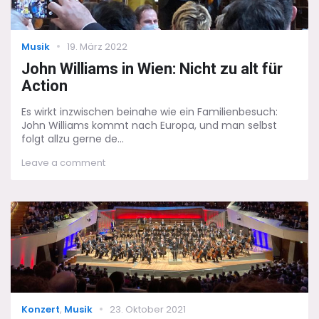
Categories
Posted
Musik
19. März 2022
on
John Williams in Wien: Nicht zu alt für
Action
Es wirkt inzwischen beinahe wie ein Familienbesuch:
John Williams kommt nach Europa, und man selbst
folgt allzu gerne de...
on
Leave a comment
John
Williams
in
Wien:
Nicht
zu
alt
für
Action
Categories
Posted
Konzert
,
Musik
23. Oktober 2021