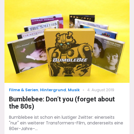
to
do
–
Mehr
als
Walking
in
Memphis
Categories
Posted
Filme & Serien
,
Hintergrund
,
Musik
4. August 2019
on
Bumblebee: Don’t you (forget about
the 80s)
Bumblebee ist schon ein lustiger Zwitter: einerseits
"nur" ein weiterer Transformers-Film, andererseits eine
80er-Jahre-...