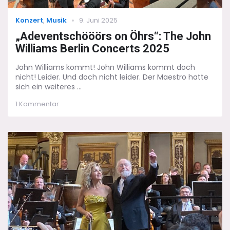
Categories
Posted
Konzert
,
Musik
9. Juni 2025
on
„Adeventschööörs on Öhrs“: The John
Williams Berlin Concerts 2025
John Williams kommt! John Williams kommt doch
nicht! Leider. Und doch nicht leider. Der Maestro hatte
sich ein weiteres ...
zu
1 Kommentar
„Adeventschööörs
on
Öhrs“:
The
John
Williams
Berlin
Concerts
2025