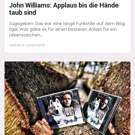
on
John Williams: Applaus bis die Hände
taub sind
Zugegeben: Das war eine lange Funkstille auf dem Blog.
Egal. Was gäbe es für einen besseren Anlass für ein
Lebenszeichen...
on
Leave a comment
John
Williams:
Applaus
bis
die
Hände
taub
sind