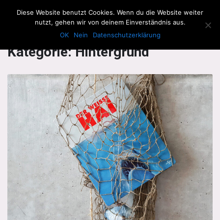
The Howling Men
Diese Website benutzt Cookies. Wenn du die Website weiter
Men
nutzt, gehen wir von deinem Einverständnis aus.
OK
Nein
Datenschutzerklärung
Kategorie:
Hintergrund