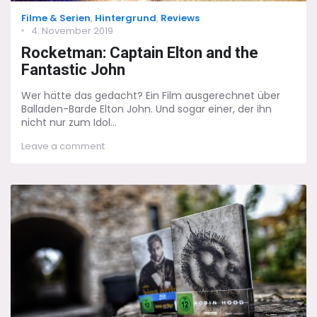
Categories
Filme & Serien
,
Hintergrund
,
Reviews
Posted
4. November 2019
on
Rocketman: Captain Elton and the
Fantastic John
Wer hätte das gedacht? Ein Film ausgerechnet über
Balladen-Barde Elton John. Und sogar einer, der ihn
nicht nur zum Idol...
on
Leave a comment
Rocketman:
Captain
Elton
and
the
Fantastic
John