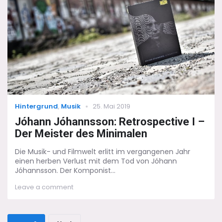
Categories
Posted
Hintergrund
,
Musik
25. Mai 2019
on
Jóhann Jóhannsson: Retrospective I –
Der Meister des Minimalen
Die Musik- und Filmwelt erlitt im vergangenen Jahr
einen herben Verlust mit dem Tod von Jóhann
Jóhannsson. Der Komponist...
on
Leave a comment
Jóhann
Jóhannsson:
Retrospective
Seitennummerierung