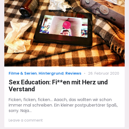
Skywalker:
Vor
langer
Zeit
in
einer
kleinen
Galaxis
Categories
Posted
Filme & Serien
,
Hintergrund
,
Reviews
26. Februar 2020
on
Sex Education: Fi**en mit Herz und
Verstand
Ficken, ficken, ficken... Aaach, das wollten wir schon
immer mal schreiben. Ein kleiner postpubertärer Spaß,
sorry. Naja...
on
Leave a comment
Sex