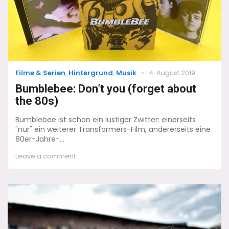
Categories
Posted
Filme & Serien
,
Hintergrund
,
Musik
4. August 2019
on
Bumblebee: Don’t you (forget about
the 80s)
Bumblebee ist schon ein lustiger Zwitter: einerseits
"nur" ein weiterer Transformers-Film, andererseits eine
80er-Jahre-...
on
Leave a comment
Bumblebee:
Don’t
you
(forget
about
the
80s)