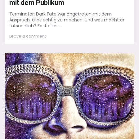
mit dem Publikum
Terminator: Dark Fate war angetreten mit dem
Anspruch, alles richtig zu machen. Und was macht er
tatsächlich? Fast alles...
on
Leave a comment
Terminator:
Dark
Fate
und
der
Bruch
mit
dem
Publikum