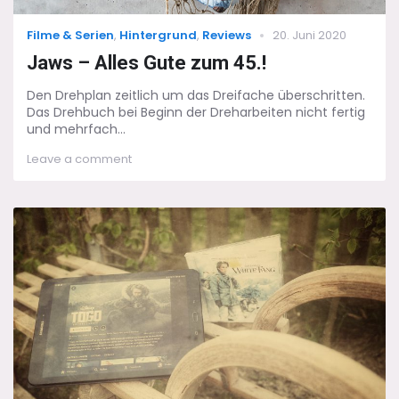
Categories
Posted
Filme & Serien
,
Hintergrund
,
Reviews
20. Juni 2020
on
Jaws – Alles Gute zum 45.!
Den Drehplan zeitlich um das Dreifache überschritten.
Das Drehbuch bei Beginn der Dreharbeiten nicht fertig
und mehrfach...
on
Leave a comment
Jaws
–
Alles
Gute
zum
45.!