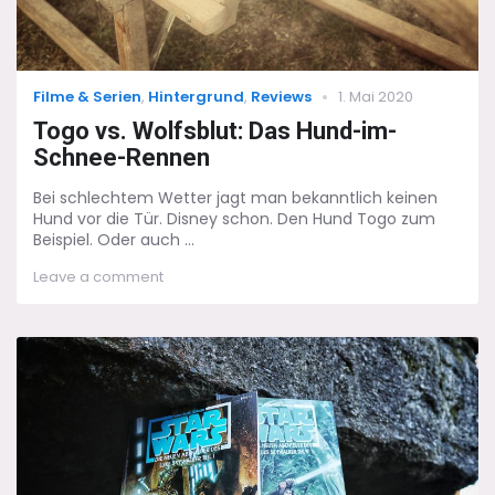
Categories
Posted
Filme & Serien
,
Hintergrund
,
Reviews
1. Mai 2020
on
Togo vs. Wolfsblut: Das Hund-im-
Schnee-Rennen
Bei schlechtem Wetter jagt man bekanntlich keinen
Hund vor die Tür. Disney schon. Den Hund Togo zum
Beispiel. Oder auch ...
on
Leave a comment
Togo
vs.
Wolfsblut:
Das
Hund-
im-
Schnee-
Rennen