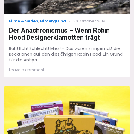
Categories
Posted
Filme & Serien
,
Hintergrund
30. Oktober 2019
on
Der Anachronismus – Wenn Robin
Hood Designerklamotten trägt
Buh! Bäh! Schlecht! Mies! - Das waren sinngemäß die
Reaktionen auf den diesjährigen Robin Hood. Ein Grund
für die Antipa...
on
Leave a comment
Der
Anachronismus
–
Wenn
Robin
Hood
Designerklamotten
trägt