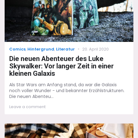
Categories
Posted
Comics
,
Hintergrund
,
Literatur
20. April 2020
on
Die neuen Abenteuer des Luke
Skywalker: Vor langer Zeit in einer
kleinen Galaxis
Als Star Wars am Anfang stand, da war die Galaxis
noch voller Wunder - und bekannter Erzählstrukturen.
Die neuen Abenteu...
on
Leave a comment
Die
neuen
Abenteuer
des
Luke