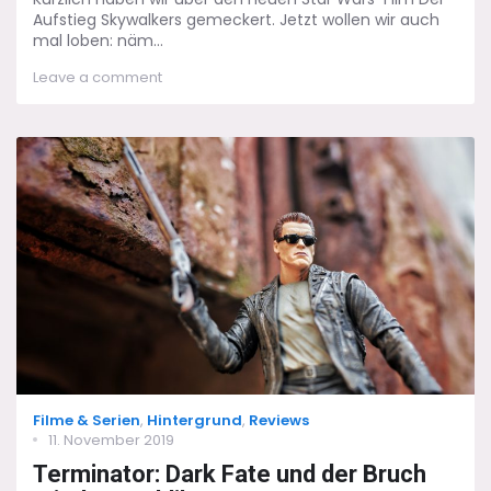
Aufstieg Skywalkers gemeckert. Jetzt wollen wir auch
mal loben: näm...
on
Leave a comment
The
Mandalorian
–
Mando
Unchained
Categories
Filme & Serien
,
Hintergrund
,
Reviews
Posted
11. November 2019
on
Terminator: Dark Fate und der Bruch