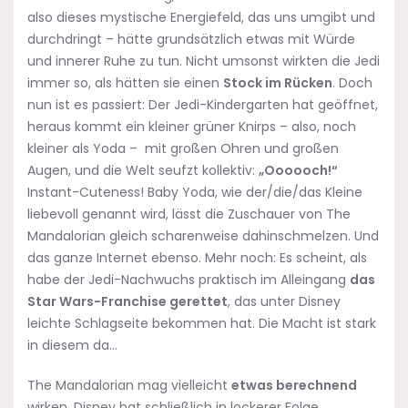
also dieses mystische Energiefeld, das uns umgibt und
durchdringt – hätte grundsätzlich etwas mit Würde
und innerer Ruhe zu tun. Nicht umsonst wirkten die Jedi
immer so, als hätten sie einen
Stock im Rücken
. Doch
nun ist es passiert: Der Jedi-Kindergarten hat geöffnet,
heraus kommt ein kleiner grüner Knirps – also, noch
kleiner als Yoda – mit großen Ohren und großen
Augen, und die Welt seufzt kollektiv:
„Oooooch!“
Instant-Cuteness! Baby Yoda, wie der/die/das Kleine
liebevoll genannt wird, lässt die Zuschauer von The
Mandalorian gleich scharenweise dahinschmelzen. Und
das ganze Internet ebenso. Mehr noch: Es scheint, als
habe der Jedi-Nachwuchs praktisch im Alleingang
das
Star Wars-Franchise gerettet
, das unter Disney
leichte Schlagseite bekommen hat. Die Macht ist stark
in diesem da…
The Mandalorian mag vielleicht
etwas berechnend
wirken. Disney hat schließlich in lockerer Folge