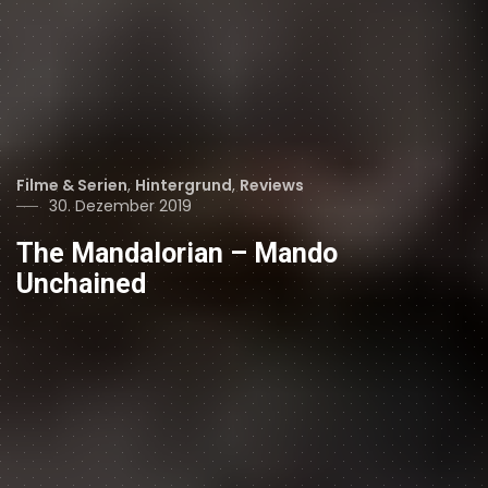
Categories
Filme & Serien
,
Hintergrund
,
Reviews
Posted
30. Dezember 2019
on
The Mandalorian – Mando
Unchained