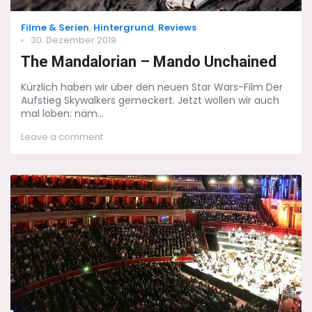
Categories
Filme & Serien
,
Hintergrund
,
Reviews
Posted
30. Dezember 2019
on
The Mandalorian – Mando Unchained
Kürzlich haben wir über den neuen Star Wars-Film Der
Aufstieg Skywalkers gemeckert. Jetzt wollen wir auch
mal loben: näm...
on
Leave a comment
The
Mandalorian
–
Mando
Unchained