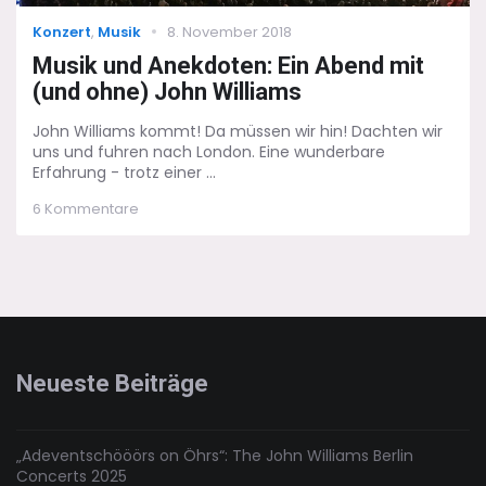
Categories
Posted
Konzert
,
Musik
8. November 2018
on
Musik und Anekdoten: Ein Abend mit
(und ohne) John Williams
John Williams kommt! Da müssen wir hin! Dachten wir
uns und fuhren nach London. Eine wunderbare
Erfahrung - trotz einer ...
zu
6 Kommentare
Musik
und
Anekdoten:
Ein
Abend
mit
(und
ohne)
Neueste Beiträge
John
Williams
„Adeventschööörs on Öhrs“: The John Williams Berlin
Concerts 2025