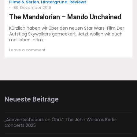
Categories
Filme & Serien
,
Hintergrund
,
Reviews
…
Posted
30. Dezember 2019
on
The Mandalorian – Mando Unchained
Kürzlich haben wir über den neuen Star Wars-Film Der
Aufstieg Skywalkers gemeckert. Jetzt wollen wir auch
mal loben: näm...
on
Leave a comment
The
Mandalorian
–
Mando
Unchained
Neueste Beiträge
„Adeventschööörs on Öhrs“: The John Williams Berlin
Concerts 2025