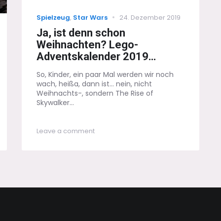
Categories
Posted
Spielzeug
,
Star Wars
24. Dezember 2019
on
Ja, ist denn schon
Weihnachten? Lego-
Adventskalender 2019…
So, Kinder, ein paar Mal werden wir noch
wach, heißa, dann ist... nein, nicht
Weihnachts-, sondern The Rise of
Skywalker...
on
Leave a comment
Ja,
ist
denn
schon
Weihnachten?
Lego-
Adventskalender
2019…