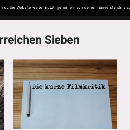
n du die Website weiter nutzt, gehen wir von deinem Einverständnis a
Filme & Serien
Musik
Spielzeug
Literatur
orreichen Sieben