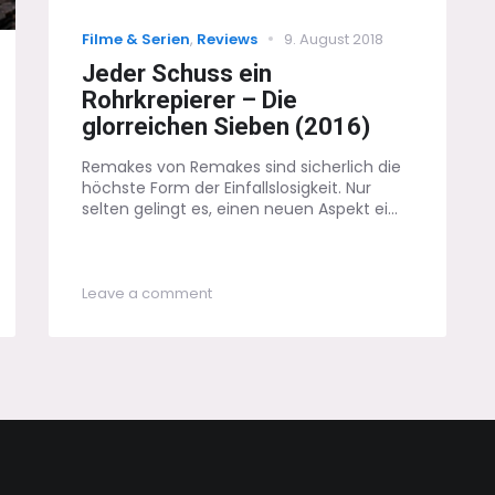
Categories
Posted
Filme & Serien
,
Reviews
9. August 2018
on
Jeder Schuss ein
Rohrkrepierer – Die
glorreichen Sieben (2016)
Remakes von Remakes sind sicherlich die
höchste Form der Einfallslosigkeit. Nur
selten gelingt es, einen neuen Aspekt ei...
on
Leave a comment
Jeder
Schuss
ein
Rohrkrepierer
–
Die
glorreichen
Sieben
(2016)