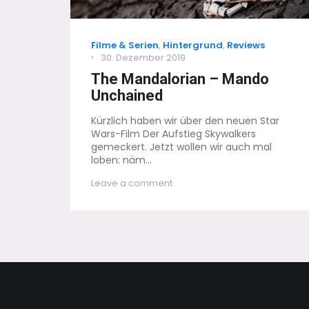
Categories
Filme & Serien
,
Hintergrund
,
Reviews
Posted
30. Dezember 2019
on
The Mandalorian – Mando
Unchained
Kürzlich haben wir über den neuen Star
Wars-Film Der Aufstieg Skywalkers
gemeckert. Jetzt wollen wir auch mal
loben: näm...
on
Leave a comment
The
Mandalorian
–
Mando
Unchained