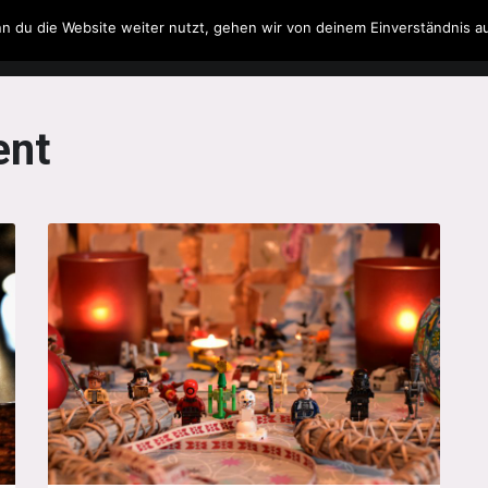
n du die Website weiter nutzt, gehen wir von deinem Einverständnis a
Filme & Serien
Musik
Spielzeug
Literatur
ent