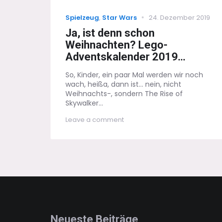
Categories
Posted
Spielzeug
,
Star Wars
24. Dezember 2019
on
Ja, ist denn schon
Weihnachten? Lego-
Adventskalender 2019…
So, Kinder, ein paar Mal werden wir noch
wach, heißa, dann ist... nein, nicht
Weihnachts-, sondern The Rise of
Skywalker...
on
Leave a comment
Ja,
ist
denn
schon
Weihnachten?
Lego-
Adventskalender
2019…
Neueste Beiträge