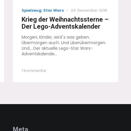
Categories
Posted
Spielzeug
,
Star Wars
24. Dezember 2018
on
Krieg der Weihnachtssterne –
Der Lego-Adventskalender
Morgen, Kinder, wird´s was geben.
Übermorgen auch. Und überübermorgen.
Und... Der aktuelle Lego-Star Wars-
Adventskalende...
zu
1 Kommentar
Krieg
der
Weihnachtssterne
–
Der
Lego-
Adventskalender
Meta