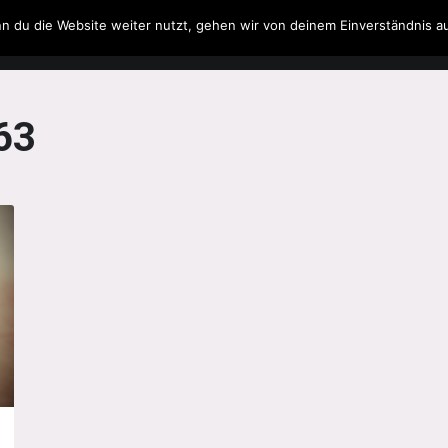
n du die Website weiter nutzt, gehen wir von deinem Einverständnis a
Filme & Serien
Musik
Spielzeug
Literatur
63