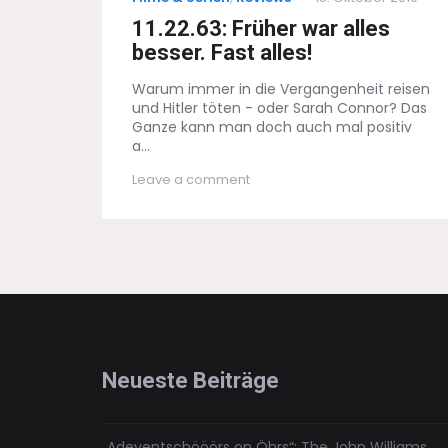
on
11.22.63: Früher war alles
besser. Fast alles!
Warum immer in die Vergangenheit reisen
und Hitler töten - oder Sarah Connor? Das
Ganze kann man doch auch mal positiv
a...
on
Leave a comment
11.22.63:
Früher
war
alles
besser.
Fast
alles!
Neueste Beiträge
„Adeventschööörs on Öhrs“: The John Williams