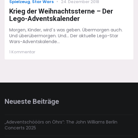
Categories
Posted
Spielzeug
,
Star Wars
24. Dezember 2018
on
Krieg der Weihnachtssterne – Der
Lego-Adventskalender
Morgen, Kinder, wird´s was geben. Übermorgen auch.
Und überübermorgen. Und... Der aktuelle Lego-Star
Wars-Adventskalende...
zu
1 Kommentar
Krieg
der
Weihnachtssterne
–
Der
Lego-
Adventskalender
Neueste Beiträge
„Adeventschööörs on Öhrs“: The John Williams Berlin
Concerts 2025