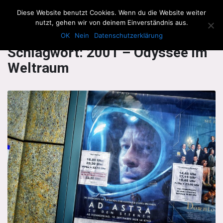
The Howling Men
Diese Website benutzt Cookies. Wenn du die Website weiter
Men
nutzt, gehen wir von deinem Einverständnis aus.
OK
Nein
Datenschutzerklärung
Schlagwort:
2001 – Odyssee im
Weltraum