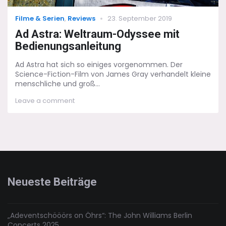
Categories
Posted
Filme & Serien
,
Reviews
23. September 2019
on
Ad Astra: Weltraum-Odyssee mit
Bedienungsanleitung
Ad Astra hat sich so einiges vorgenommen. Der
Science-Fiction-Film von James Gray verhandelt kleine
menschliche und groß...
on
Leave a comment
Ad
Astra:
Weltraum-
Odyssee
mit
Bedienungsanleitung
Neueste Beiträge
„Adeventschööörs on Öhrs“: The John Williams Berlin
Concerts 2025