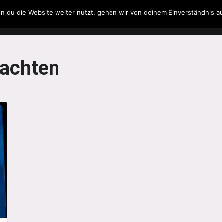
n du die Website weiter nutzt, gehen wir von deinem Einverständnis a
Filme & Serien
Musik
Spielzeug
Literatur
achten