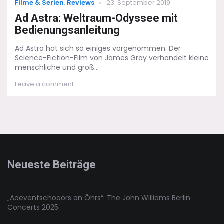
Categories
Posted
Filme & Serien
,
Reviews
23. September 2019
on
Ad Astra: Weltraum-Odyssee mit
Bedienungsanleitung
Ad Astra hat sich so einiges vorgenommen. Der
Science-Fiction-Film von James Gray verhandelt kleine
menschliche und groß...
on
Leave a comment
Ad
Astra:
Weltraum-
Odyssee
mit
Bedienungsanleitung
Neueste Beiträge
„Adeventschööörs on Öhrs“: The John Williams Berlin
Concerts 2025