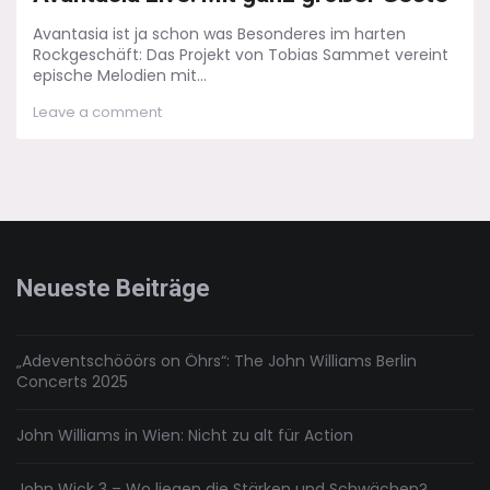
Avantasia ist ja schon was Besonderes im harten
Rockgeschäft: Das Projekt von Tobias Sammet vereint
epische Melodien mit...
on
Leave a comment
Avantasia
Live:
Mit
ganz
großer
Geste
Neueste Beiträge
„Adeventschööörs on Öhrs“: The John Williams Berlin
Concerts 2025
John Williams in Wien: Nicht zu alt für Action
John Wick 3 – Wo liegen die Stärken und Schwächen?