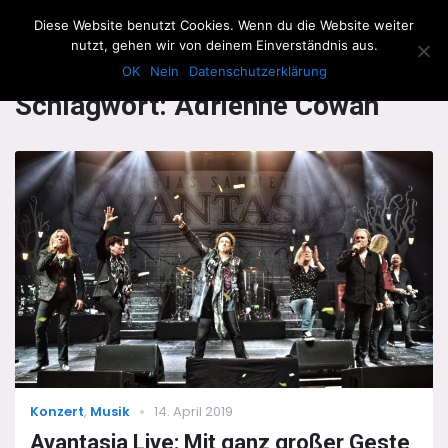
The Howling Men
Diese Website benutzt Cookies. Wenn du die Website weiter
Men
nutzt, gehen wir von deinem Einverständnis aus.
OK
Nein
Datenschutzerklärung
Schlagwort:
Adrienne Cowan
Categories
Posted
Konzert
,
Musik
14. April 2019
on
Avantasia Live: Mit ganz großer Geste