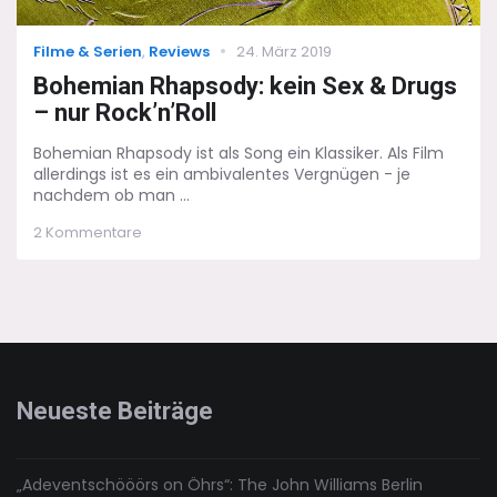
Categories
Posted
Filme & Serien
,
Reviews
24. März 2019
on
Bohemian Rhapsody: kein Sex & Drugs
– nur Rock’n’Roll
Bohemian Rhapsody ist als Song ein Klassiker. Als Film
allerdings ist es ein ambivalentes Vergnügen - je
nachdem ob man ...
zu
2 Kommentare
Bohemian
Rhapsody:
kein
Sex
&
Drugs
–
nur
Neueste Beiträge
Rock’n’Roll
„Adeventschööörs on Öhrs“: The John Williams Berlin