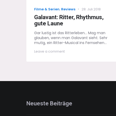
Categories
Posted
Filme & Serien
,
Reviews
28. Juli 2018
on
Galavant: Ritter, Rhythmus,
gute Laune
Gar lustig ist das Ritterleben... Mag man
glauben, wenn man Galavant sieht. Sehr
mutig, ein Ritter-Musical ins Fernsehen...
on
Leave a comment
Galavant:
Ritter,
Rhythmus,
gute
Laune
Neueste Beiträge