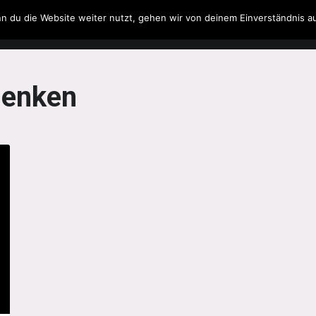
n du die Website weiter nutzt, gehen wir von deinem Einverständnis a
Filme & Serien
Musik
Spielzeug
Literatur
Menken