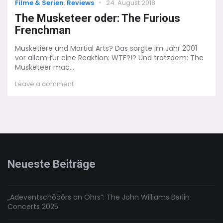
Categories
Posted
Filme & Serien
,
Reviews
24. August 2018
on
The Musketeer oder: The Furious
Frenchman
Musketiere und Martial Arts? Das sorgte im Jahr 2001
vor allem für eine Reaktion: WTF?!? Und trotzdem: The
Musketeer mac...
on
Leave a comment
The
Musketeer
oder:
The
Furious
Frenchman
Neueste Beiträge
„Adeventschööörs on Öhrs“: The John Williams Berlin
Concerts 2025