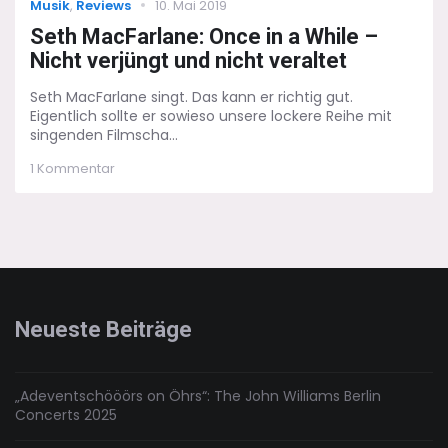
Categories
Posted
Musik
,
Reviews
10. Mai 2019
on
Seth MacFarlane: Once in a While –
Nicht verjüngt und nicht veraltet
Seth MacFarlane singt. Das kann er richtig gut.
Eigentlich sollte er sowieso unsere lockere Reihe mit
singenden Filmscha...
zu
1 Kommentar
Seth
MacFarlane:
Once
in
a
While
–
Nicht
Neueste Beiträge
verjüngt
und
nicht
veraltet
„Adeventschööörs on Öhrs“: The John Williams Berlin
Concerts 2025