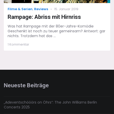
Categories
Posted
Filme & Serien
,
Reviews
15. Januar 2019
on
Rampage: Abriss mit Hirnriss
Was hat Rampage mit der 80er-Jahre-Komödie
Geschenkt ist noch zu teuer gemeinsam? Antwort: gar
nichts. Trotzdem hat das ...
zu
1 Kommentar
Rampage:
Abriss
mit
Hirnriss
Neueste Beiträge
„Adeventschööörs on Öhrs“: The John Williams Berlin
Concerts 2025