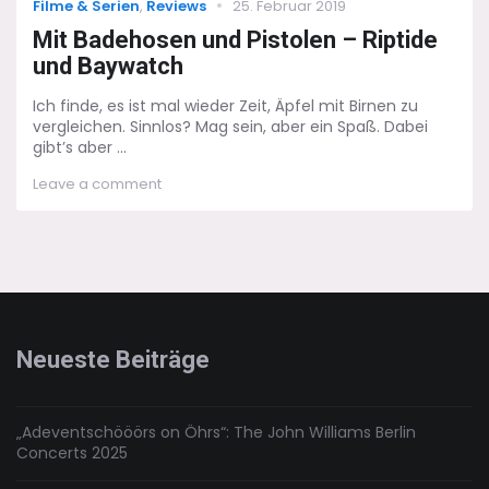
Categories
Posted
Filme & Serien
,
Reviews
25. Februar 2019
on
Mit Badehosen und Pistolen – Riptide
und Baywatch
Ich finde, es ist mal wieder Zeit, Äpfel mit Birnen zu
vergleichen. Sinnlos? Mag sein, aber ein Spaß. Dabei
gibt’s aber ...
on
Leave a comment
Mit
Badehosen
und
Pistolen
–
Riptide
und
Baywatch
Neueste Beiträge
„Adeventschööörs on Öhrs“: The John Williams Berlin
Concerts 2025