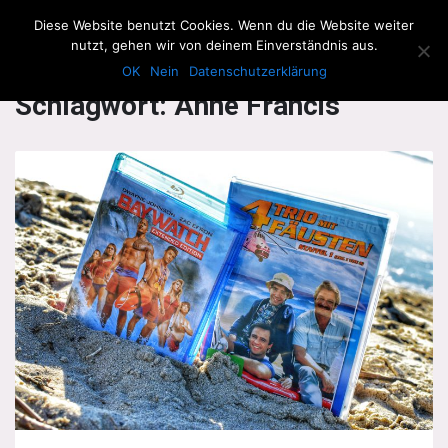
The Howling Men
Diese Website benutzt Cookies. Wenn du die Website weiter
Men
nutzt, gehen wir von deinem Einverständnis aus.
OK
Nein
Datenschutzerklärung
Schlagwort:
Anne Francis