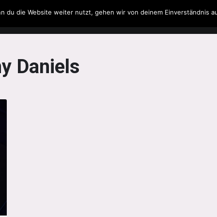
n du die Website weiter nutzt, gehen wir von deinem Einverständnis a
Filme & Serien
Musik
Spielzeug
Literatur
y Daniels