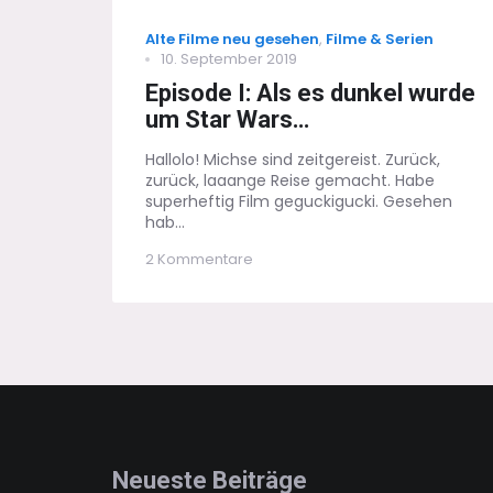
Categories
Alte Filme neu gesehen
,
Filme & Serien
Posted
10. September 2019
on
Episode I: Als es dunkel wurde
um Star Wars…
Hallolo! Michse sind zeitgereist. Zurück,
zurück, laaange Reise gemacht. Habe
superheftig Film geguckigucki. Gesehen
hab...
zu
2 Kommentare
Episode
I:
Als
es
dunkel
wurde
um
Star
Wars…
Neueste Beiträge