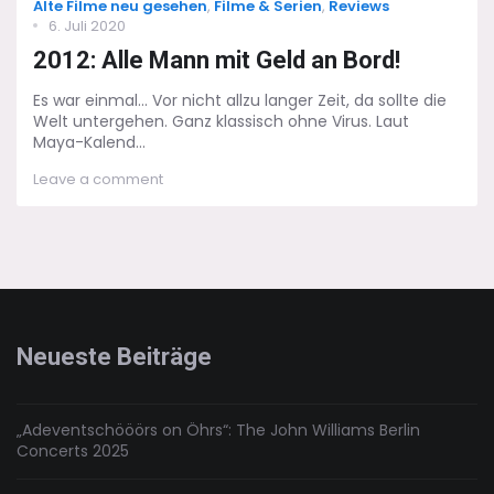
Categories
Alte Filme neu gesehen
,
Filme & Serien
,
Reviews
Posted
6. Juli 2020
on
2012: Alle Mann mit Geld an Bord!
Es war einmal... Vor nicht allzu langer Zeit, da sollte die
Welt untergehen. Ganz klassisch ohne Virus. Laut
Maya-Kalend...
on
Leave a comment
2012:
Alle
Mann
mit
Geld
an
Bord!
Neueste Beiträge
„Adeventschööörs on Öhrs“: The John Williams Berlin
Concerts 2025