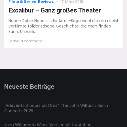
Categories
Posted
Filme & Serien
,
Reviews
17. März 2019
on
Excalibur – Ganz großes Theater
Neben Robin Hood ist die Artus-Sage wohl die am meist
verfilmte folkloristische Geschichte, die man finden
kann. Unzähli...
on
Leave a comment
Excalibur
–
Ganz
großes
Theater
Neueste Beiträge
„Adeventschööörs on Öhrs“: The John Williams Berlin
Concerts 2025
John Williams in Wien: Nicht zu alt für Action