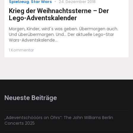
Categories
Posted
Spielzeug
,
Star Wars
24. Dezember 2018
on
Krieg der Weihnachtssterne – Der
Lego-Adventskalender
Morgen, Kinder, wird´s was geben. Übermorgen auch.
Und überübermorgen. Und... Der aktuelle Lego-Star
Wars-Adventskalende...
zu
1 Kommentar
Krieg
der
Weihnachtssterne
–
Der
Lego-
Adventskalender
Neueste Beiträge
„Adeventschööörs on Öhrs“: The John Williams Berlin
Concerts 2025