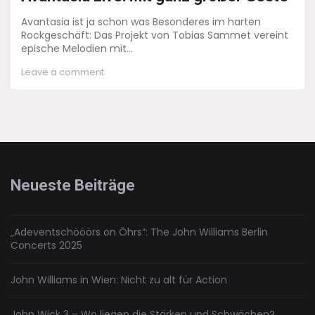
Avantasia ist ja schon was Besonderes im harten
Rockgeschäft: Das Projekt von Tobias Sammet vereint
epische Melodien mit...
on
Leave a comment
Avantasia
Live:
Mit
ganz
großer
Geste
Neueste Beiträge
„Adeventschööörs on Öhrs“: The John Williams Berlin
Concerts 2025
John Williams in Wien: Nicht zu alt für Action
John Wick 3 – Wo liegen die Stärken und Schwächen?