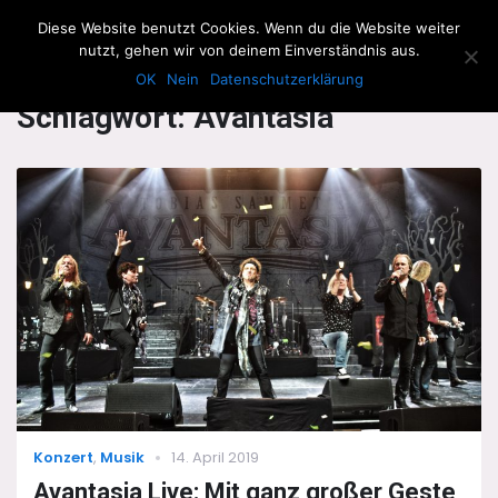
The Howling Men
Diese Website benutzt Cookies. Wenn du die Website weiter
Men
nutzt, gehen wir von deinem Einverständnis aus.
OK
Nein
Datenschutzerklärung
Schlagwort:
Avantasia
Categories
Posted
Konzert
,
Musik
14. April 2019
on
Avantasia Live: Mit ganz großer Geste