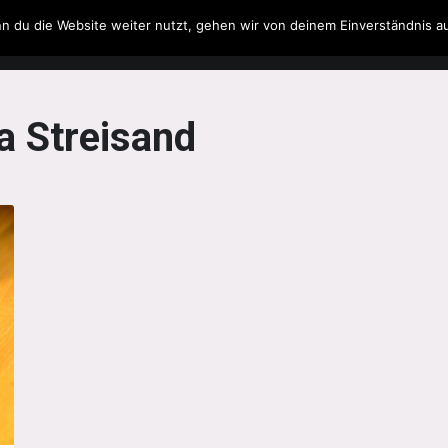
n du die Website weiter nutzt, gehen wir von deinem Einverständnis a
Filme & Serien
Musik
Spielzeug
Literatur
a Streisand