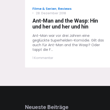
Categories
Filme & Serien
,
Reviews
Posted
28. Dezember 2018
on
Ant-Man and the Wasp: Hin
und her und her und hin
Ant-Man war vor drei Jahren eine
geglückte Superhelden-Komödie. Gilt das
auch für Ant-Man and the Wasp? Oder
tappt die F...
zu
1 Kommentar
Ant-
Man
and
the
Wasp:
Hin
und
her
und
her
und
Neueste Beiträge