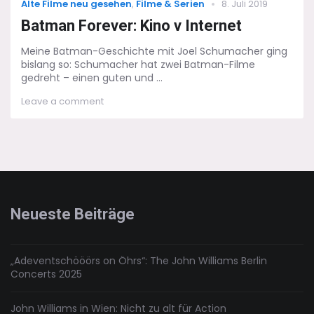
Categories
Posted
Alte Filme neu gesehen
,
Filme & Serien
8. Juli 2019
on
Batman Forever: Kino v Internet
Meine Batman-Geschichte mit Joel Schumacher ging
bislang so: Schumacher hat zwei Batman-Filme
gedreht – einen guten und ...
on
Leave a comment
Batman
Forever:
Kino
v
Internet
Neueste Beiträge
„Adeventschööörs on Öhrs“: The John Williams Berlin
Concerts 2025
John Williams in Wien: Nicht zu alt für Action