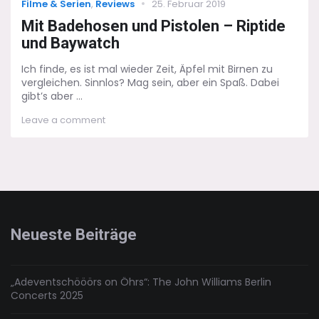
Categories
Posted
Filme & Serien
,
Reviews
25. Februar 2019
on
Mit Badehosen und Pistolen – Riptide
und Baywatch
Ich finde, es ist mal wieder Zeit, Äpfel mit Birnen zu
vergleichen. Sinnlos? Mag sein, aber ein Spaß. Dabei
gibt’s aber ...
on
Leave a comment
Mit
Badehosen
und
Pistolen
–
Riptide
und
Baywatch
Neueste Beiträge
„Adeventschööörs on Öhrs“: The John Williams Berlin
Concerts 2025