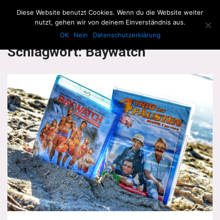
The Howling Men
Diese Website benutzt Cookies. Wenn du die Website weiter
Men
nutzt, gehen wir von deinem Einverständnis aus.
OK
Nein
Datenschutzerklärung
Schlagwort:
Baywatch