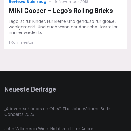
Categories
Posted
Reviews
,
Spielzeug
19. November 2018
on
MINI Cooper – Lego’s Rolling Bricks
Lego ist für Kinder. Für kleine und genauso für große,
wohlgemerkt. Und auch wenn der dänische Hersteller
immer wieder b...
zu
1 Kommentar
MINI
Cooper
–
Lego’s
Rolling
Bricks
Neueste Beiträge
„Adeventschööörs on Öhrs“: The John Williams Berlin
Concerts 2025
John Williams in Wien: Nicht zu alt für Action