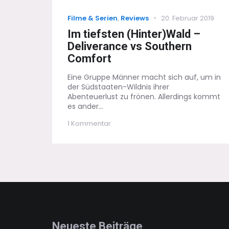
Categories
Posted
Filme & Serien
,
Reviews
20. Februar 2019
on
Im tiefsten (Hinter)Wald –
Deliverance vs Southern
Comfort
Eine Gruppe Männer macht sich auf, um in
der Südstaaten-Wildnis ihrer
Abenteuerlust zu frönen. Allerdings kommt
es ander...
zu
1 Kommentar
Im
tiefsten
(Hinter)Wald
–
Deliverance
vs
Southern
Comfort
Neueste Beiträge