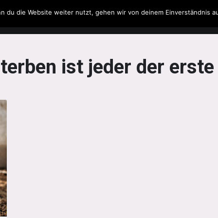
n du die Website weiter nutzt, gehen wir von deinem Einverständnis a
Filme & Serien
Musik
Spielzeug
Literatur
erben ist jeder der erste