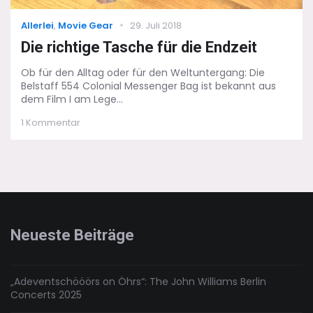
Categories
Posted
Allerlei
,
Movie Gear
29. Juli 2018
on
Die richtige Tasche für die Endzeit
Ob für den Alltag oder für den Weltuntergang: Die
Belstaff 554 Colonial Messenger Bag ist bekannt aus
dem Film I am Lege...
zu
1 Kommentar
Die
richtige
Tasche
für
die
Endzeit
Neueste Beiträge
„Adeventschööörs on Öhrs“: The John Williams Berlin
Concerts 2025