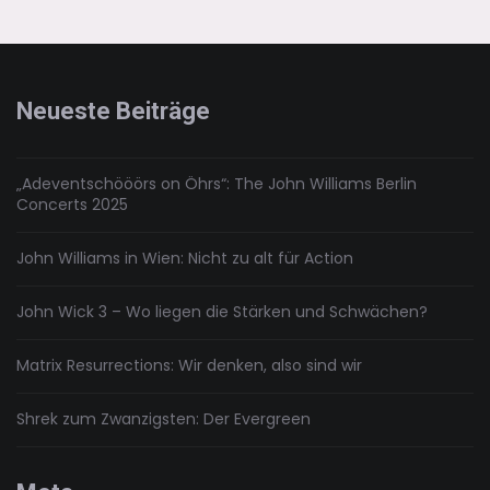
–
H.P.
Lovecraft
Teil
1
Neueste Beiträge
„Adeventschööörs on Öhrs“: The John Williams Berlin
Concerts 2025
John Williams in Wien: Nicht zu alt für Action
John Wick 3 – Wo liegen die Stärken und Schwächen?
Matrix Resurrections: Wir denken, also sind wir
Shrek zum Zwanzigsten: Der Evergreen