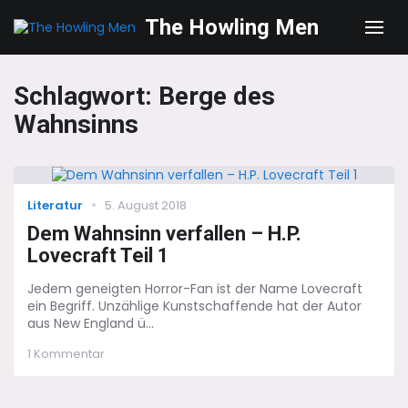
The Howling Men
Men
Schlagwort:
Berge des
Wahnsinns
Categories
Posted
Literatur
5. August 2018
on
Dem Wahnsinn verfallen – H.P.
Lovecraft Teil 1
Jedem geneigten Horror-Fan ist der Name Lovecraft
ein Begriff. Unzählige Kunstschaffende hat der Autor
aus New England ü...
zu
1 Kommentar
Dem
Wahnsinn
verfallen