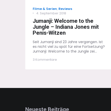
Categories
Filme & Serien
,
Reviews
Posted
4. September 2018
on
Jumanji: Welcome to the
Jungle – Indiana Jones mit
Penis-Witzen
Seit Jumanji sind 23 Jahre vergangen. Ist
es nicht viel zu spät für eine Fortsetzung?
Jumanji: Welcome to the Jungle zei...
zu
3 Kommentare
Jumanji:
Welcome
to
the
Jungle
–
Indiana
Jones
mit
Penis-
Witzen
Neueste Beiträge