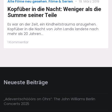
Categories
Posted
Alte Filme neu gesehen
,
Filme & Serien
19. März 2019
on
Kopfüber in die Nacht: Weniger als die
Summe seiner Teile
Es war an der Zeit, ein Kindheitstrauma anzugehen.
Kopfüber in die Nacht von John Landis landete nach
mehr als 20 Jahren...
zu
1 Kommentar
Kopfüber
in
die
Nacht:
Weniger
als
die
Summe
Neueste Beiträge
seiner
Teile
„Adeventschööörs on Öhrs“: The John Williams Berlin
Concerts 2025