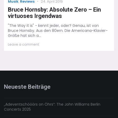
Categories
Posted
Musik
,
Reviews
24. April 2019
on
Bruce Hornsby: Absolute Zero – Ein
virtuoses Irgendwas
"The Way it is" - kennt jeder, oder? Genau, ist von
Bruce Hornsby. Aus den 80ern. Die Americana-Klavier-
Größe hat sich a...
on
Leave a comment
Bruce
Hornsby:
Absolute
Zero
–
Ein
virtuoses
Irgendwas
Neueste Beiträge
„Adeventschööörs on Öhrs“: The John Williams Berlin
Concerts 2025