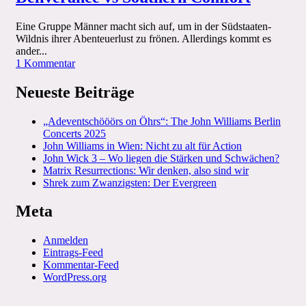
Eine Gruppe Männer macht sich auf, um in der Südstaaten-
Wildnis ihrer Abenteuerlust zu frönen. Allerdings kommt es
ander...
zu
1 Kommentar
Im
tiefsten
Neueste Beiträge
(Hinter)Wald
–
„Adeventschööörs on Öhrs“: The John Williams Berlin
Deliverance
Concerts 2025
vs
John Williams in Wien: Nicht zu alt für Action
Southern
John Wick 3 – Wo liegen die Stärken und Schwächen?
Comfort
Matrix Resurrections: Wir denken, also sind wir
Shrek zum Zwanzigsten: Der Evergreen
Meta
Anmelden
Eintrags-Feed
Kommentar-Feed
WordPress.org