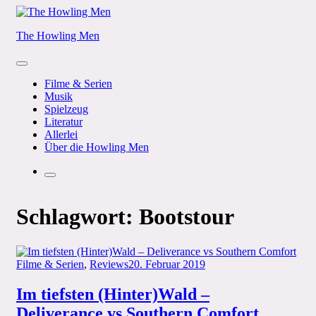
Skip
to
The Howling Men
content
Menu
Filme & Serien
Musik
Spielzeug
Literatur
Allerlei
Über die Howling Men
Search
Schlagwort:
Bootstour
Categories
Posted
Filme & Serien
,
Reviews
20. Februar 2019
on
Im tiefsten (Hinter)Wald –
Deliverance vs Southern Comfort