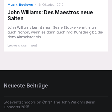
Categories
Posted
Musik
,
Reviews
6. Oktober 2019
on
John Williams: Des Maestros neue
Saiten
John Williams kennt man. Seine Stücke kennt man
auch. Schön, wenn es dann auch mal Künstler gibt, die
dem Altmeister ein...
on
Leave a comment
John
Williams:
Des
Maestros
neue
Saiten
Neueste Beiträge
„Adeventschööörs on Öhrs“: The John Williams Berlin
Concerts 2025