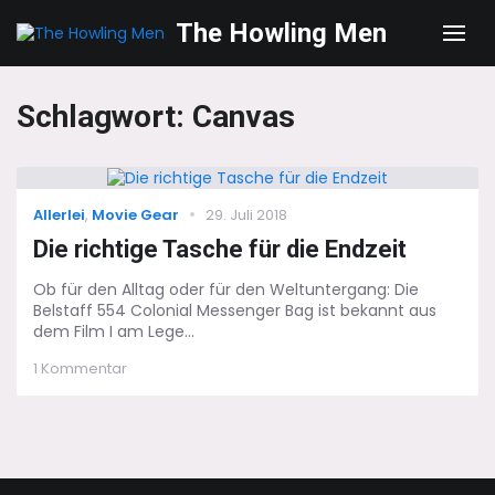
The Howling Men
Men
Schlagwort:
Canvas
Categories
Posted
Allerlei
,
Movie Gear
29. Juli 2018
on
Die richtige Tasche für die Endzeit
Ob für den Alltag oder für den Weltuntergang: Die
Belstaff 554 Colonial Messenger Bag ist bekannt aus
dem Film I am Lege...
zu
1 Kommentar
Die
richtige
Tasche
für
die
Endzeit