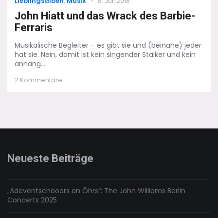
Categories
Posted
Lieblingsalben
,
Musik
8. Juli 2018
on
John Hiatt und das Wrack des Barbie-
Ferraris
Musikalische Begleiter – es gibt sie und (beinahe) jeder
hat sie. Nein, damit ist kein singender Stalker und kein
anhäng...
zu
2 Kommentare
John
Hiatt
und
das
Wrack
des
Barbie-
Ferraris
Neueste Beiträge
„Adeventschööörs on Öhrs“: The John Williams Berlin
Concerts 2025