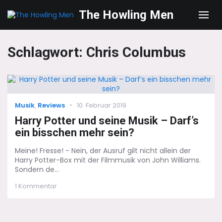
The Howling Men
Men
Schlagwort:
Chris Columbus
Categories
Posted
Musik
,
Reviews
10. Februar 2019
on
Harry Potter und seine Musik – Darf’s
ein bisschen mehr sein?
Meine! Fresse! - Nein, der Ausruf gilt nicht allein der
Harry Potter-Box mit der Filmmusik von John Williams.
Sondern de...
zu
1 Kommentar
Harry
Potter
und
seine