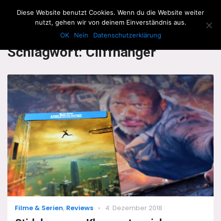
The Howling Men
Diese Website benutzt Cookies. Wenn du die Website weiter
Men
nutzt, gehen wir von deinem Einverständnis aus.
OK
Nein
Datenschutzerklärung
Schlagwort:
Cliffhanger
Categories
Posted
Filme & Serien
,
Reviews
4. Dezember 2018
on