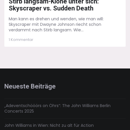
Stirb langsam-Klone unter sich:
Skyscraper vs. Sudden Death
Man kann es drehen und wenden, wie man will:
Skyscraper mit Dwayne Johnson riecht schon
verdammt nach Stirb langsam. Wie...
zu
1 Kommentar
Stirb
langsam-
Klone
unter
sich:
Skyscraper
vs.
Sudden
Neueste Beiträge
Death
„Adeventschööörs on Öhrs“: The John Williams Berlin
Concerts 2025
John Williams in Wien: Nicht zu alt für Action