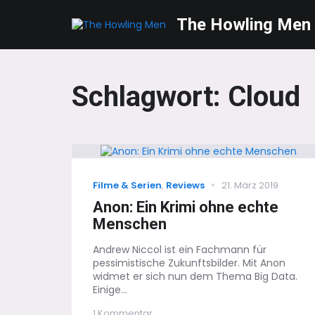
The Howling Men
Schlagwort:
Cloud
Categories
Posted
Filme & Serien
,
Reviews
21. März 2019
on
Anon: Ein Krimi ohne echte
Menschen
Andrew Niccol ist ein Fachmann für
pessimistische Zukunftsbilder. Mit Anon
widmet er sich nun dem Thema Big Data.
Einige...
zu
1 Kommentar