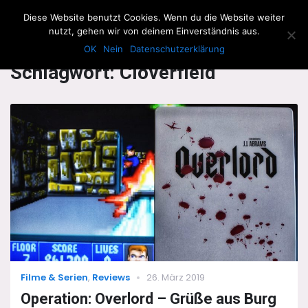
The Howling Men
Diese Website benutzt Cookies. Wenn du die Website weiter
Men
nutzt, gehen wir von deinem Einverständnis aus.
OK
Nein
Datenschutzerklärung
Schlagwort:
Cloverfield
Categories
Posted
Filme & Serien
,
Reviews
26. März 2019
on
Operation: Overlord – Grüße aus Burg