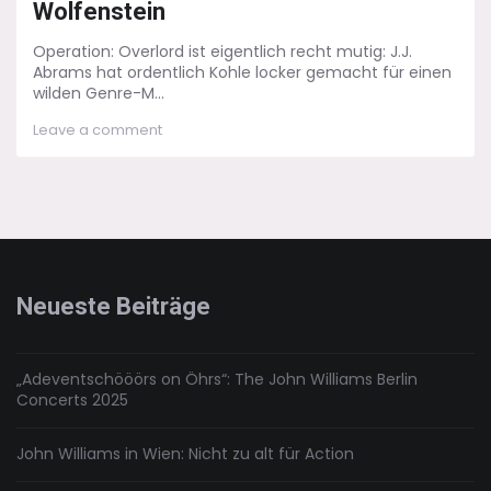
Wolfenstein
Operation: Overlord ist eigentlich recht mutig: J.J.
Abrams hat ordentlich Kohle locker gemacht für einen
wilden Genre-M...
on
Leave a comment
Operation:
Overlord
–
Grüße
aus
Burg
Wolfenstein
Neueste Beiträge
„Adeventschööörs on Öhrs“: The John Williams Berlin
Concerts 2025
John Williams in Wien: Nicht zu alt für Action