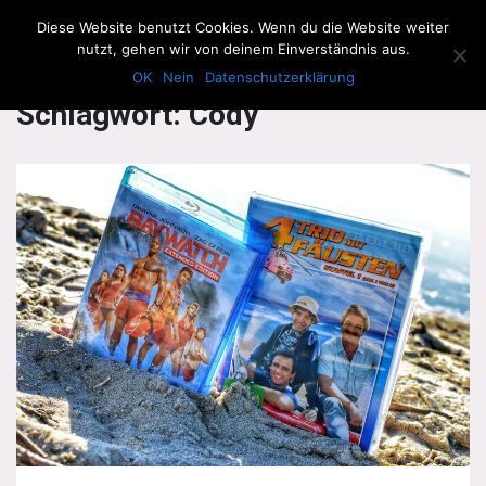
The Howling Men
Diese Website benutzt Cookies. Wenn du die Website weiter
Men
nutzt, gehen wir von deinem Einverständnis aus.
OK
Nein
Datenschutzerklärung
Schlagwort:
Cody