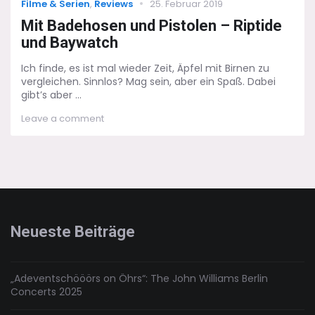
Categories
Posted
Filme & Serien
,
Reviews
25. Februar 2019
on
Mit Badehosen und Pistolen – Riptide
und Baywatch
Ich finde, es ist mal wieder Zeit, Äpfel mit Birnen zu
vergleichen. Sinnlos? Mag sein, aber ein Spaß. Dabei
gibt’s aber ...
on
Leave a comment
Mit
Badehosen
und
Pistolen
–
Riptide
und
Baywatch
Neueste Beiträge
„Adeventschööörs on Öhrs“: The John Williams Berlin
Concerts 2025