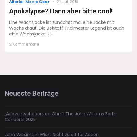
Categories
Posted
Allerlei
,
Movie Gear
21. Juli 2018
on
Apokalypse? Dann aber bitte cool!
Eine Wachsjacke ist zunächst mal eine Jacke mit
Wachs drauf. Die Belstaff Trialmaster Legend ist auch
eine Wachsjacke. U...
zu
2 Kommentare
Apokalypse?
Dann
aber
bitte
cool!
Neueste Beiträge
„Adeventschööörs on Öhrs“: The John Williams Berlin
Concerts 2025
John Williams in Wien: Nicht zu alt für Action