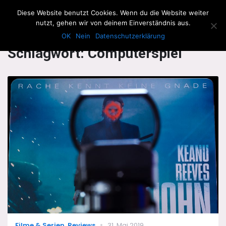
The Howling Men
Diese Website benutzt Cookies. Wenn du die Website weiter
Men
nutzt, gehen wir von deinem Einverständnis aus.
OK
Nein
Datenschutzerklärung
Schlagwort:
Computerspiel
Categories
Posted
Filme & Serien
,
Reviews
31. Mai 2019