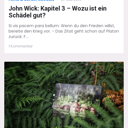
on
John Wick: Kapitel 3 – Wozu ist ein
Schädel gut?
Si vis pacem para bellum: Wenn du den Frieden willst,
bereite den Krieg vor. - Das Zitat geht schon auf Platon
zurück. F...
zu
1 Kommentar
John
Wick:
Kapitel
3
–
Wozu
ist
ein
Schädel
gut?