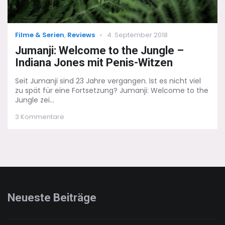
Categories
Posted
Filme & Serien
,
Reviews
4. September 2018
on
Jumanji: Welcome to the Jungle –
Indiana Jones mit Penis-Witzen
Seit Jumanji sind 23 Jahre vergangen. Ist es nicht viel
zu spät für eine Fortsetzung? Jumanji: Welcome to the
Jungle zei...
zu
3 Kommentare
Jumanji:
Welcome
to
the
Jungle
–
Indiana
Jones
Neueste Beiträge
mit
Penis-
Witzen